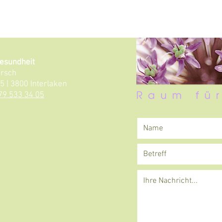
esundheit
ürsch
 | 3800 Interlaken
79 533 34 05