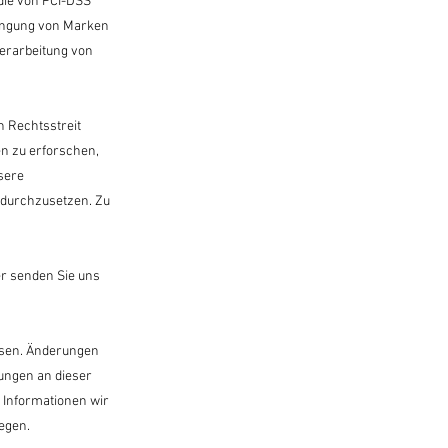
die von PCI-DSS
rengung von Marken
Verarbeitung von
n Rechtsstreit
n zu erforschen,
sere
 durchzusetzen. Zu
er senden Sie uns
lesen. Änderungen
ungen an dieser
e Informationen wir
egen.