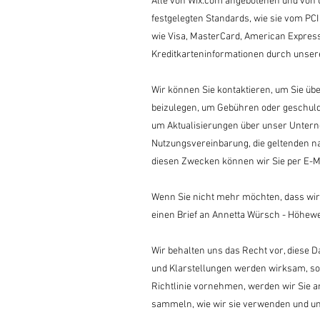
Alle von Wix.com angebotenen und von 
festgelegten Standards, wie sie vom P
wie Visa, MasterCard, American Express
Kreditkarteninformationen durch unsere
Wir können Sie kontaktieren, um Sie üb
beizulegen, um Gebühren oder geschuld
um Aktualisierungen über unser Unterne
Nutzungsvereinbarung, die geltenden na
diesen Zwecken können wir Sie per E-Mai
Wenn Sie nicht mehr möchten, dass wir 
einen Brief an Annetta Würsch - Höheweg
Wir behalten uns das Recht vor, diese Da
und Klarstellungen werden wirksam, sob
Richtlinie vornehmen, werden wir Sie an
sammeln, wie wir sie verwenden und un