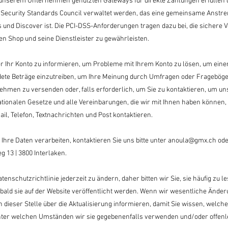
unserem Unternehmen genutzten Gateways für direkte Zahlungen erfüllen 
CI Security Standards Council verwaltet werden, das eine gemeinsame Anst
 und Discover ist. Die PCI-DSS-Anforderungen tragen dazu bei, die sichere 
n Shop und seine Dienstleister zu gewährleisten.
er Ihr Konto zu informieren, um Probleme mit Ihrem Konto zu lösen, um eine
ete Beträge einzutreiben, um Ihre Meinung durch Umfragen oder Frageböge
hmen zu versenden oder, falls erforderlich, um Sie zu kontaktieren, um un
tionalen Gesetze und alle Vereinbarungen, die wir mit Ihnen haben können,
l, Telefon, Textnachrichten und Post kontaktieren.
Ihre Daten verarbeiten, kontaktieren Sie uns bitte unter anoula@gmx.ch od
 13 | 3800 Interlaken.
tenschutzrichtlinie jederzeit zu ändern, daher bitten wir Sie, sie häufig zu 
ald sie auf der Website veröffentlicht werden. Wenn wir wesentliche Änder
 dieser Stelle über die Aktualisierung informieren, damit Sie wissen, welch
ter welchen Umständen wir sie gegebenenfalls verwenden und/oder offenl