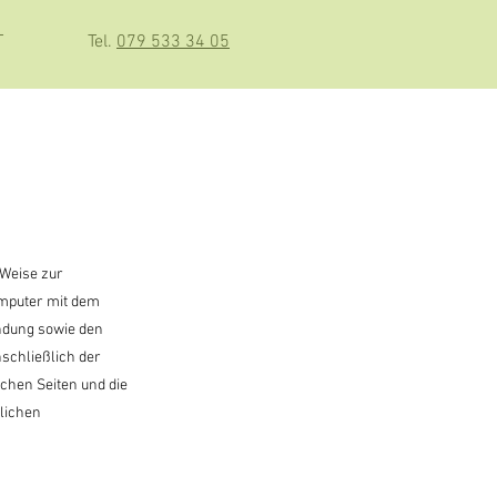
T
Tel.
079 533 34 05
 Weise zur
omputer mit dem
indung sowie den
schließlich der
chen Seiten und die
lichen